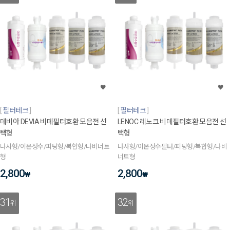
필터테크
필터테크
데비아 DEVIA 비데필터호환 모음전 선
LENOC 레노크 비데필터호환 모음전 선
택형
택형
나사형/이온정수/피팅형/복합형/나비너트
나사형/이온정수필터/피팅형/복합형/나비
형
너트형
2,800
2,800
₩
₩
31
32
위
위