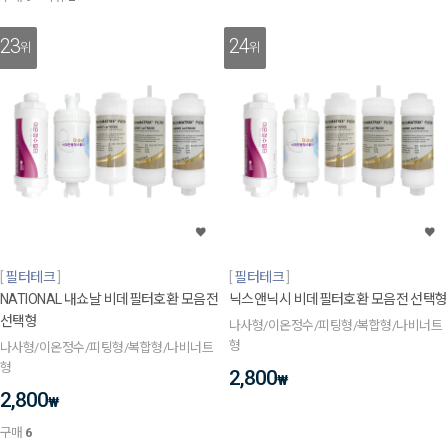
23
24
위
위
필터테크
필터테크
NATIONAL 내쇼날 비데필터호환 모음전
닉스앤닉시 비데필터호환 모음전 선택형
선택형
나사형/이온정수/피팅형/복합형/나비너트
형
나사형/이온정수/피팅형/복합형/나비너트
형
2,800
₩
2,800
₩
구매
6