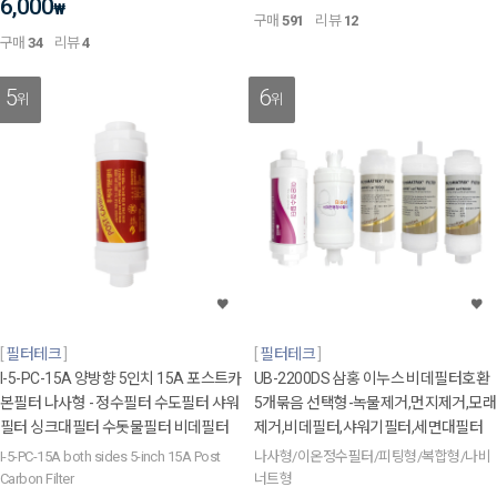
6,000
₩
구매
591
리뷰
12
구매
34
리뷰
4
5
6
위
위
필터테크
필터테크
I-5-PC-15A 양방향 5인치 15A 포스트카
UB-2200DS 삼홍 이누스 비데필터호환
본필터 나사형 - 정수필터 수도필터 샤워
5개묶음 선택형-녹물제거,먼지제거,모래
필터 싱크대필터 수돗물필터 비데필터
제거,비데필터,샤워기필터,세면대필터
I-5-PC-15A both sides 5-inch 15A Post
나사형/이온정수필터/피팅형/복합형/나비
Carbon Filter
너트형