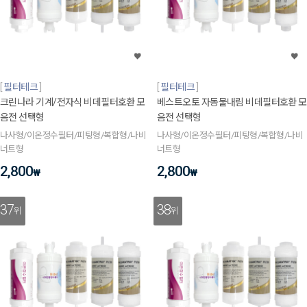
필터테크
필터테크
크린나라 기계/전자식 비데필터호환 모
베스트오토 자동물내림 비데필터호환 모
음전 선택형
음전 선택형
나사형/이온정수필터/피팅형/복합형/나비
나사형/이온정수필터/피팅형/복합형/나비
너트형
너트형
2,800
2,800
₩
₩
37
38
위
위