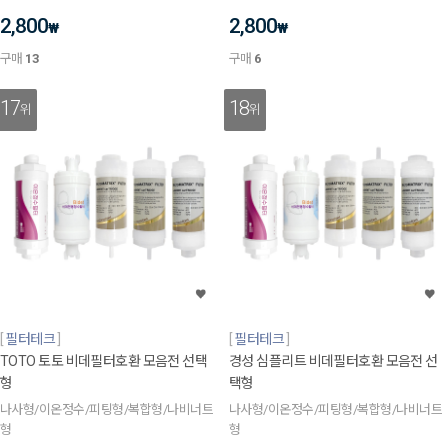
2,800
2,800
₩
₩
구매
13
구매
6
17
18
위
위
필터테크
필터테크
TOTO 토토 비데필터호환 모음전 선택
경성 심플리트 비데필터호환 모음전 선
형
택형
나사형/이온정수/피팅형/복합형/나비너트
나사형/이온정수/피팅형/복합형/나비너트
형
형