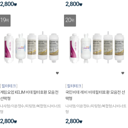
2,800
2,800
₩
₩
19
20
위
위
필터테크
필터테크
계림요업 KELIM 비데필터호환 모음전
국민비데 레비 비데필터호환 모음전 선
선택형
택형
나사형/이온정수/피팅형/복합형/나비너트
나사형/이온정수/피팅형/복합형/나비너트
형
형
2,800
2,800
₩
₩