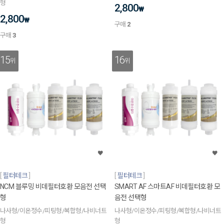
형
2,800
₩
2,800
₩
구매
2
구매
3
15
16
위
위
필터테크
필터테크
NCM 블루밍 비데필터호환 모음전 선택
SMART AF 스마트AF 비데필터호환 모
형
음전 선택형
나사형/이온정수/피팅형/복합형/나비너트
나사형/이온정수/피팅형/복합형/나비너트
형
형