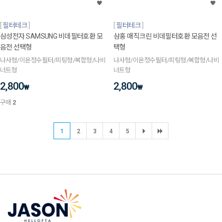
필터테크
필터테크
삼성전자 SAMSUNG 비데필터호환 모
삼홍 매직크린 비데필터호환 모음전 선
음전 선택형
택형
나사형/이온정수필터/피팅형/복합형/나비
나사형/이온정수필터/피팅형/복합형/나비
너트형
너트형
2,800
2,800
₩
₩
구매
2
1
2
3
4
5