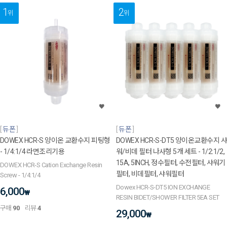
1
2
위
위
듀폰
듀폰
DOWEX HCR-S 양이온 교환수지 피팅형
DOWEX HCR-S-DT5 양이온교환수지 샤
- 1/4:1/4 라면조리기용
워/비데 필터 나사형 5개 세트 - 1/2:1/2,
15A, 5INCH, 정수필터, 수전필터, 샤워기
DOWEX HCR-S Cation Exchange Resin
필터, 비데필터, 샤워필터
Screw - 1/4:1/4
Dowex HCR-S-DT5 ION EXCHANGE
6,000
₩
RESIN BIDET/SHOWER FILTER 5EA SET
구매
90
리뷰
4
29,000
₩