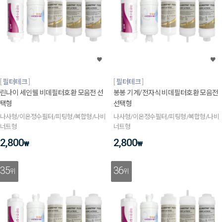
필터테크
필터테크
린나이 세인웰 비데필터호환 모음전 선
봉봉 기계/전자식 비데필터호환 모음전
택형
선택형
나사형/이온정수필터/피팅형/복합형/나비
나사형/이온정수필터/피팅형/복합형/나비
너트형
너트형
2,800
2,800
₩
₩
35
36
위
위