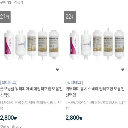
구매
15
리뷰
1
21
22
위
위
필터테크
필터테크
굿모닝웰 워터피아 비데필터호환 모음전
귀뚜라미 홈시스 비데필터호환 모음전
선택형
선택형
나사형/이온정수/피팅형/복합형/나비너트
나사형/이온정수/피팅형/복합형/나비너트
형
형
2,800
2,800
₩
₩
구매
9
리뷰
2