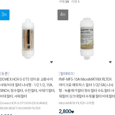
구매
39
리뷰
1
3
4
위
위
듀폰
필터테크
DOWEX HCR-S-DT5 양이온 교환수지
FMF-MF5-15A MicroMATRIX FILTER
샤워/비데 필터 나사형 - 1/2:1/2, 15A,
마이크로 매트릭스 필터 1/2(15A) 나사
5INCH, 정수필터, 수전필터, 샤워기필터,
형 - 녹물제거필터 정수필터 수도필터 샤
비데필터, 샤워필터
워필터 싱크대필터 수돗물필터 비데필터
Dowex HCR-S-DT5 ION EXCHANGE
MicroMATIX FILTER 나사형
RESIN BIDET/SHOWER FILTER
2,800
₩