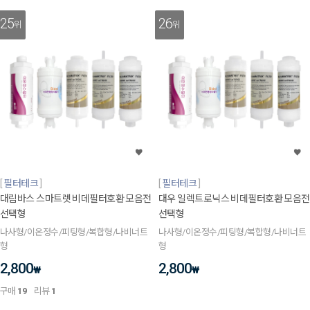
25
26
위
위
필터테크
필터테크
대림바스 스마트렛 비데필터호환 모음전
대우 일렉트로닉스 비데필터호환 모음전
선택형
선택형
나사형/이온정수/피팅형/복합형/나비너트
나사형/이온정수/피팅형/복합형/나비너트
형
형
2,800
2,800
₩
₩
구매
19
리뷰
1