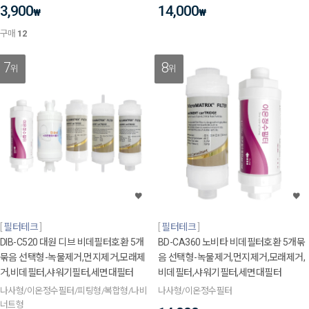
3,900
14,000
₩
₩
구매
12
7
8
위
위
필터테크
필터테크
DIB-C520 대원 디브 비데필터호환 5개
BD-CA360 노비타 비데필터호환 5개묶
묶음 선택형-녹물제거,먼지제거,모래제
음 선택형-녹물제거,먼지제거,모래제거,
거,비데필터,샤워기필터,세면대필터
비데필터,샤워기필터,세면대필터
나사형/이온정수필터/피팅형/복합형/나비
나사형/이온정수필터
너트형