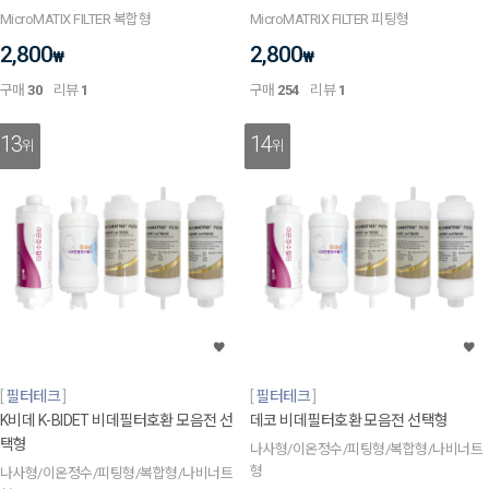
MicroMATIX FILTER 복합형
MicroMATRIX FILTER 피팅형
2,800
2,800
₩
₩
구매
30
리뷰
1
구매
254
리뷰
1
13
14
위
위
필터테크
필터테크
K비데 K-BIDET 비데필터호환 모음전 선
데코 비데필터호환 모음전 선택형
택형
나사형/이온정수/피팅형/복합형/나비너트
형
나사형/이온정수/피팅형/복합형/나비너트