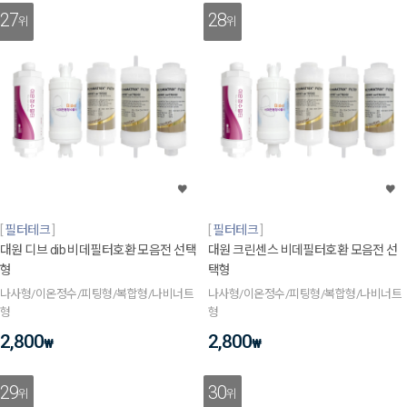
27
28
위
위
필터테크
필터테크
대원 디브 dib 비데필터호환 모음전 선택
대원 크린센스 비데필터호환 모음전 선
형
택형
나사형/이온정수/피팅형/복합형/나비너트
나사형/이온정수/피팅형/복합형/나비너트
형
형
2,800
2,800
₩
₩
29
30
위
위