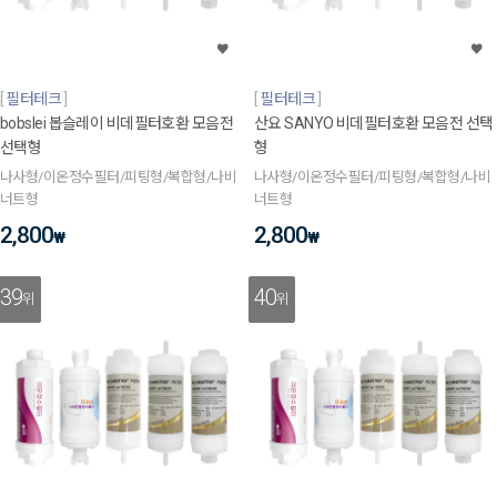
필터테크
필터테크
bobslei 봅슬레이 비데필터호환 모음전
산요 SANYO 비데필터호환 모음전 선택
선택형
형
나사형/이온정수필터/피팅형/복합형/나비
나사형/이온정수필터/피팅형/복합형/나비
너트형
너트형
2,800
2,800
₩
₩
39
40
위
위