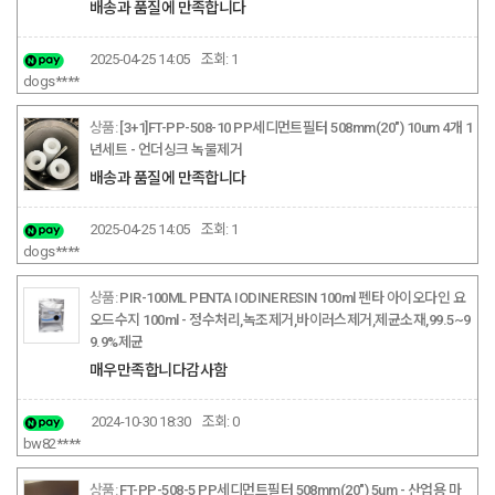
배송과 품질에 만족합니다
2025-04-25 14:05
조회:
1
dogs****
[3+1]FT-PP-508-10 PP세디먼트필터 508mm(20") 10um 4개 1
년세트 - 언더싱크 녹물제거
배송과 품질에 만족합니다
2025-04-25 14:05
조회:
1
dogs****
PIR-100ML PENTA IODINE RESIN 100ml 펜타 아이오다인 요
오드수지 100ml - 정수처리,녹조제거,바이러스제거,제균소재,99.5~9
9.9%제균
매우만족합니다감사함
2024-10-30 18:30
조회:
0
bw82****
FT-PP-508-5 PP세디먼트필터 508mm(20") 5um - 산업용 마