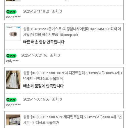
2025-12-11 18:52
조회:
0
dogs****
PI451222S 존게스트 I피팅암나사어댑터 3/8:1/4NPTF 회색 아
세탈 PI 피팅 정수기부품 10pcs/pack
빠른 배송 항상 만족합니다
2025-11-06 21:16
조회:
0
only****
[3+1]FT-PP-508-10 PP세디먼트필터 508mm(20") 10um 4개 1
년세트 - 언더싱크 녹물제거
배송과 품질에 만족합니다
2025-11-05 16:56
조회:
0
dogs****
[3+1]FT-PP-508-5 PP세디먼트필터 508mm(20") 5um 4개 1년
세트 - 언더싱크 녹물제거