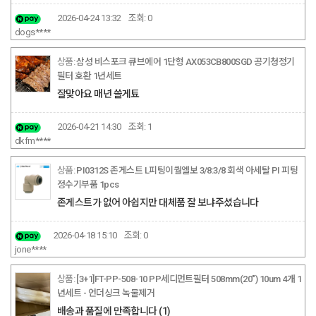
2026-04-24 13:32
조회:
0
dogs****
삼성 비스포크 큐브에어 1단형 AX053CB800SGD 공기청정기
필터 호환 1년세트
잘맞아요 매년 쓸게툐
2026-04-21 14:30
조회:
1
dkfm****
PI0312S 존게스트 L피팅이퀄엘보 3/8:3/8 회색 아세탈 PI 피팅
정수기부품 1pcs
존게스트가 없어 아쉽지만 대체품 잘 보냐주셨습니다
2026-04-18 15:10
조회:
0
jone****
[3+1]FT-PP-508-10 PP세디먼트필터 508mm(20") 10um 4개 1
년세트 - 언더싱크 녹물제거
배송과 품질에 만족합니다
(1)