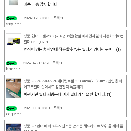
빠른 배송 감사합니다
2024-05-07 09:30
조회:
1
smyu****
현대 그랜저XG (~03년04월) 한일 미세먼지필터 자동차 에어컨
필터 C101,C201
연식이 있는 차량인데 적용할수 있는 필터가 있어서 구매...
(1)
2024-04-21 16:51
조회:
1
himn****
FT-PP-508-5 PP세디먼트필터 508mm(20") 5um - 산업용 마
이크로필터 언더세드 침전필터 녹물제거
이런저런 필터 써봤는데 여기 필터가 믿을 만 합니다.
(1)
2023-11-16 09:31
조회:
0
dogs****
H4 현대 베라크루즈 전조등 안개등 헤드라이트 보쉬 올 웨더 플