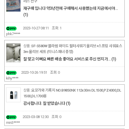
러스 전구
재구매 입니다 약3년전에 구매해서 사용했는데 지금에서야...
(1)
2023-10-27 08:11
조회:
1
phk7****
SF-S580W 블라썸 와이드 필터샤워기 올리브+스프링 샤워호스
3m 올리브 세트 (미니스패너 증정)
잘 맞고 이뻐요 빠른 배송 좋아요 서비스로 주신 먼지가...
(1)
2023-10-26 19:51
조회:
0
kihy****
요꼬가와 기록지 NO.B9850NX 112x30m DL1500,PZ4000,DL
1500,DL1700용
감사합니다. 잘 받았습니다
(1)
2023-03-08 12:30
조회:
0
min3****