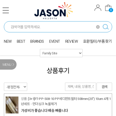
0
NEW
BEST
BRANDS
EVENT
REVIEW
호환필터/부품찾기
MENU
상품후기
검색
[3+1]FT-PP-508-10 PP세디먼트필터 508mm(20") 10um 4개 1
년세트 - 언더싱크 녹물제거
가성비가 좋습니다 배송 빠릅니다