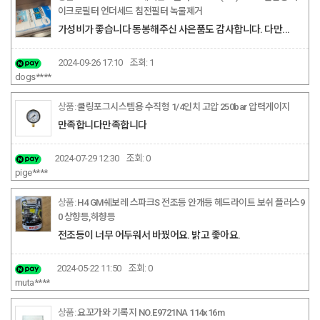
이크로필터 언더세드 침전필터 녹물제거
가성비가 좋습니다 동봉해주신 사은품도 감사합니다. 다만...
2024-09-26 17:10
조회:
1
dogs****
쿨링포그시스템용 수직형 1/4인치 고압 250bar 압력게이지
만족합니다만족합니다
2024-07-29 12:30
조회:
0
pige****
H4 GM쉐보레 스파크S 전조등 안개등 헤드라이트 보쉬 플러스9
0 상향등,하향등
전조등이 너무 어두워서 바꿨어요. 밝고 좋아요.
2024-05-22 11:50
조회:
0
muta****
요꼬가와 기록지 NO.E9721NA 114x16m