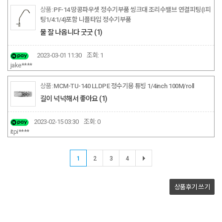
PF-14 땅콩파우셋 정수기부품 씽크대 조리수밸브 연결피팅(I피
팅1/4:1/4)포함 니플타입 정수기부품
물 잘 나옵니다 굿굿
(1)
2023-03-01 11:30
조회:
1
jake****
MCM-TU-140 LLDPE 정수기용 튜빙 1/4inch 100M/roll
길이 넉넉해서 좋아요
(1)
2023-02-15 03:30
조회:
0
itpi****
1
2
3
4
상품후기
쓰기