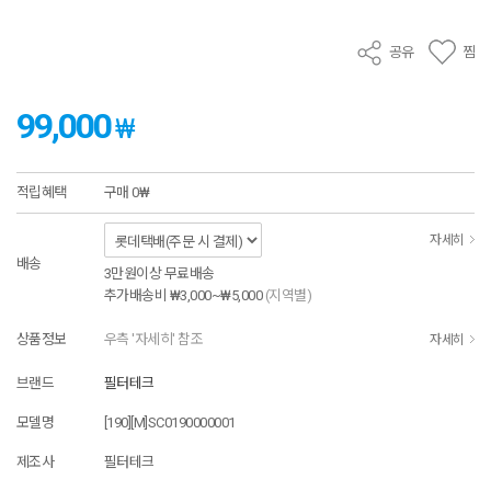
공유
찜
99,000
₩
적립혜택
구매
0₩
자세히
배송
3만원이상 무료배송
추가배송비
₩3,000~₩5,000
(지역별)
상품정보
우측 '자세히' 참조
자세히
브랜드
필터테크
모델명
[190][M]SC0190000001
제조사
필터테크