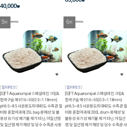
₩
40,000
₩
5
6
위
위
필터테크
필터테크
[S]FT-Aquariumpal 스페셜레진 크림&
[S]FT-Aquariumpal 스페셜레진 크림&
흰색구슬 메쉬16~50(0.3~1.18mm)
흰색구슬 메쉬16~50(0.3~1.18mm)
pH6.5~8.5 사온용도최대40도 수족관 필
pH6.5~8.5 사온용도최대40도 수족관 필
터용 혼합여과재 25L bag-용해성 및 불
터용 혼합여과재 200L drum-용해성 및
용성 유기성 폐기물 제거 타닌, 아질산염
불용성 유기성 폐기물 제거 타닌, 아질산
및 질산염 제거 해양 및 담수 수족관 사용
염 및 질산염 제거 해양 및 담수 수족관 사