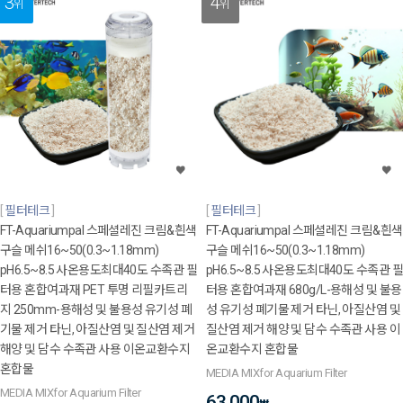
3
4
위
위
필터테크
필터테크
FT-Aquariumpal 스페셜레진 크림&흰색
FT-Aquariumpal 스페셜레진 크림&흰색
구슬 메쉬16~50(0.3~1.18mm)
구슬 메쉬16~50(0.3~1.18mm)
pH6.5~8.5 사온용도최대40도 수족관 필
pH6.5~8.5 사온용도최대40도 수족관 필
터용 혼합여과재 PET 투명 리필카트리
터용 혼합여과재 680g/L-용해성 및 불용
지 250mm-용해성 및 불용성 유기성 폐
성 유기성 폐기물 제거 타닌, 아질산염 및
기물 제거 타닌, 아질산염 및 질산염 제거
질산염 제거 해양 및 담수 수족관 사용 이
해양 및 담수 수족관 사용 이온교환수지
온교환수지 혼합물
혼합물
MEDIA MIXfor Aquarium Filter
MEDIA MIXfor Aquarium Filter
63,000