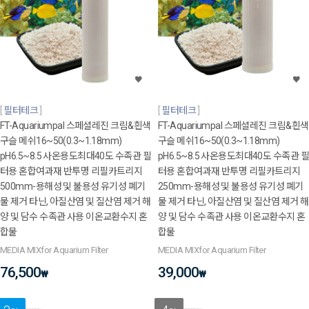
필터테크
필터테크
FT-Aquariumpal 스페셜레진 크림&흰색
FT-Aquariumpal 스페셜레진 크림&흰색
구슬 메쉬16~50(0.3~1.18mm)
구슬 메쉬16~50(0.3~1.18mm)
pH6.5~8.5 사온용도최대40도 수족관 필
pH6.5~8.5 사온용도최대40도 수족관 필
터용 혼합여과재 반투명 리필카트리지
터용 혼합여과재 반투명 리필카트리지
500mm-용해성 및 불용성 유기성 폐기
250mm-용해성 및 불용성 유기성 폐기
물 제거 타닌, 아질산염 및 질산염 제거 해
물 제거 타닌, 아질산염 및 질산염 제거 해
양 및 담수 수족관 사용 이온교환수지 혼
양 및 담수 수족관 사용 이온교환수지 혼
합물
합물
MEDIA MIXfor Aquarium Filter
MEDIA MIXfor Aquarium Filter
76,500
39,000
₩
₩