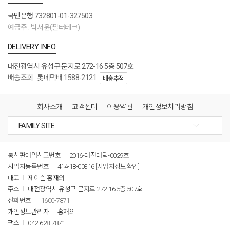
국민은행
732801-01-327503
예금주 : 박서윤(필터테크)
DELIVERY INFO
대전광역시 유성구 문지로 272-16 5층 507호
배송조회 : 롯데택배 1588-2121
배송추적
회사소개
고객센터
이용약관
개인정보처리방침
통신판매업신고번호
2016-대전대덕-0029호
사업자등록번호
414-18-00316
[사업자정보확인]
대표
제이슨 홍재의
주소
대전광역시 유성구 문지로 272-16 5층 507호
전화번호
1600-7871
개인정보관리자
홍재의
팩스
042-628-7871