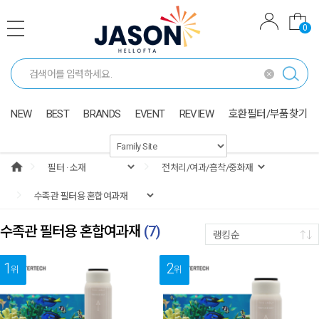
0
NEW
BEST
BRANDS
EVENT
REVIEW
호환필터/부품찾기
수족관 필터용 혼합여과재
(
7
)
랭킹순
1
2
위
위