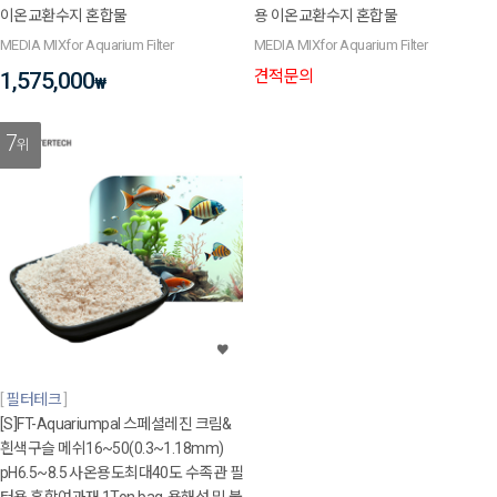
이온교환수지 혼합물
용 이온교환수지 혼합물
MEDIA MIXfor Aquarium Filter
MEDIA MIXfor Aquarium Filter
견적문의
1,575,000
₩
7
위
필터테크
[S]FT-Aquariumpal 스페셜레진 크림&
흰색구슬 메쉬16~50(0.3~1.18mm)
pH6.5~8.5 사온용도최대40도 수족관 필