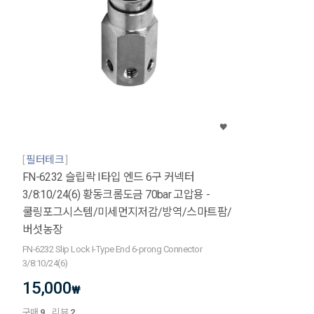
필터테크
FN-6232 슬립락 I타입 엔드 6구 커넥터
3/8:10/24(6) 황동크롬도금 70bar 고압용 -
쿨링포그시스템/미세먼지저감/방역/스마트팜/
버섯농장
FN-6232 Slip Lock I-Type End 6-prong Connector
3/8:10/24(6)
15,000
₩
구매
9
리뷰
2