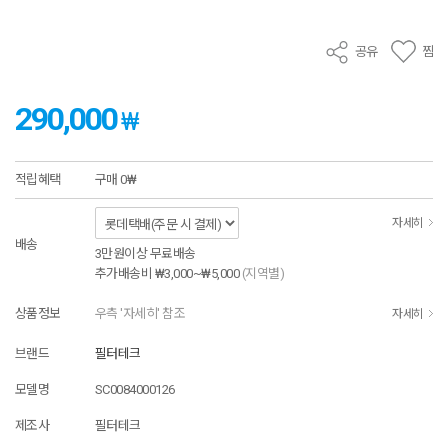
공유
찜
290,000
₩
적립혜택
구매
0₩
자세히
배송
3만원이상 무료배송
추가배송비
₩3,000~₩5,000
(지역별)
상품정보
우측 '자세히' 참조
자세히
브랜드
필터테크
모델명
SC0084000126
제조사
필터테크