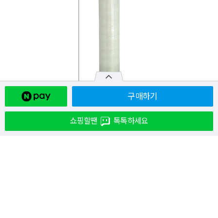
구매하기
쇼핑할땐
톡톡하세요