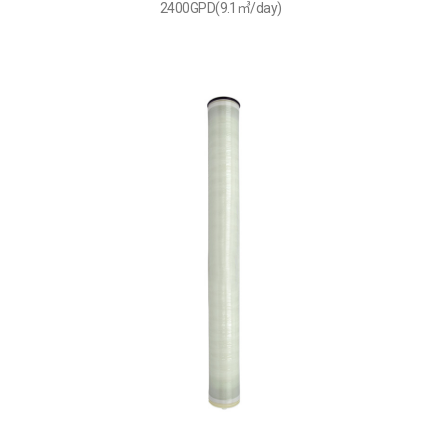
2400GPD(9.1㎥/day)